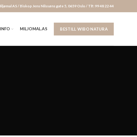
iljømal AS / Biskop Jens Nilssøns gate 5, 0659 Oslo / Tlf: 99 48 22 44
INFO
MILJOMAL.AS
BESTILL WIBO NATURA