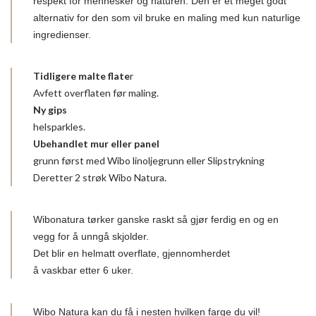
respekt for mennesker og naturen. Den er et meget godt
alternativ for den som vil bruke en maling med kun naturlige
ingredienser.
Tidligere malte flate
r
Avfett overflaten før maling.
Ny gips
helsparkles.
Ubehandlet mur eller panel
grunn først med Wibo linoljegrunn eller Slipstrykning
Deretter 2 strøk Wibo Natura.
Wibonatura tørker ganske raskt så gjør ferdig en og en
vegg for å unngå skjolder.
Det blir en helmatt overflate, gjennomherdet
å vaskbar etter 6 uker.
Wibo Natura kan du få i nesten hvilken farge du vil!