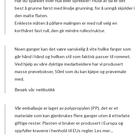
Har du sparklet over hull eller sprekker? Husk at da er det
best å grunne først med linolje grunning, for å unngå skjolder i
den malte flaten.
Enkleste måten å påføre malingen er med rull velg en
korthåret fast rull, den gir mindre rullestruktur.
Noen ganger kan det være vanskelig å vite hvilke farger som
går hånd i hånd og hvilken stil som faktisk passer til rommet.
Ved hjelp av våre dyktige medarbeidere har vi produsert
masse prøvebokser, 50ml som du kan kjøpe og prøvemale
med.
Besøk vår nettbutikk
Vår emballasje er laget av polypropylen (PP), det er et
materiale som kan gjenbrukes flere ganger uten å etterlate
giftige rester. Plasten vi bruker er produsert i Europa og
oppfyller kravene i henhold til EUs regler.
Les mer…